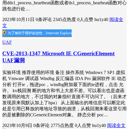
用dtls1_process_heartbeat函数或者tls1_process_hearbeat函数对心
跳包进行处…
2023年10月11日
0条评论
2345点热度
0人点赞
hu1y40
阅读全
文
UAF
CVE-2013-1347 Microsoft IE CGenericElement
UAF漏洞
实验环境 推荐使用的环境 备注 操作系统 Windows 7 SP1 虚拟
机 Vmware 调试器 Windbg 反汇编器 IDA Pro 漏洞软件 IE 动态
分析 打开ie，拖进poc，windbg附加最下面的ie进程，点击 允
许。 kv栈回溯 断的地方和书上大差不差。可以看出也是虚函
数调用的地方，不过我的对象指针直接不可访问了。（后来才
发现原来我默认加上了hpa） 从上面输出的堆信息可以断定此
处是引用已释放的堆地址导致的崩溃，从栈回溯来看这里引用
的是被删除的CGenericElement对象。 静态分析 poc…
2023年10月9日
0条评论
2775点热度
0人点赞
hu1y40
阅读全文