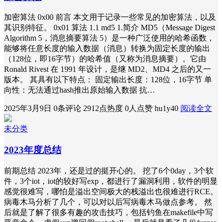
加密算法 0x00 前言 本文用于记录一些常见的加密算法，以及
其识别特征。 0x01 算法 1.1 md5 1.简介 MD5（Message Digest
Algorithm 5，消息摘要算法 5）是一种广泛使用的哈希函数，
能够将任意长度的输入数据（消息）转换为固定长度的输出
（128位，即16字节）的哈希值（又称为消息摘要）。它由
Ronald Rivest 在 1991 年设计，是继 MD2、MD4 之后的又一
版本。 其具有以下特点： 固定输出长度：128位，16字节 单
向性：无法通过hash推出原始输入数据 抗…
2025年3月9日
0条评论
2912点热度
0人点赞
hu1y40
阅读全文
未分类
2023年度总结
前期总结 2023年，还是过的挺开心的。 挖了6个0day，3个软
件，3个iot，iot的较好写exp，都进行了漏洞利用，软件的明显
感觉很难写，哪怕是溢出空间极大的栈溢出也很难进行RCE。
病毒木马分析了几个，可以对以后写病毒木马做点参考。 然
后就是了解了很多有趣的攻击技巧，包括钓鱼在makefile中写