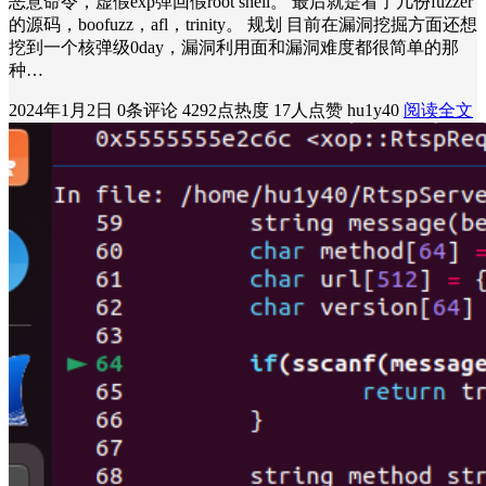
恶意命令，虚假exp弹回假root shell。 最后就是看了几份fuzzer
的源码，boofuzz，afl，trinity。 规划 目前在漏洞挖掘方面还想
挖到一个核弹级0day，漏洞利用面和漏洞难度都很简单的那
种…
2024年1月2日
0条评论
4292点热度
17人点赞
hu1y40
阅读全文