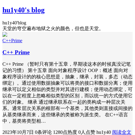
hu1y40's blog
hu1y40'blog
天堂的穹空遍布地狱之火的颜色，但也是天堂。
C++Prime
C++ Prime
C++ Prime （暂时只有第十五章，早期读这本的时候真没记笔
记的习惯） 第十五章 面向对象程序设计 OOP：概述 面向对
象程序设计的的核心思想是，抽象，继承，封装，多态（动态
绑定）。通过使用数据抽象可以将类的接口和数据分离；使用
继承可以定义相似的类型并对其进行建模；使用动态绑定，可
以在一定程度上忽略相似类型的区别，而以统一的方式使用它
们的对象。 继承 通过继承联系在一起的类构成一种层次关
系。通常层次关系的根部有一个基类，其他类则直接或间接的
从基类继承而来，这些继承的类被称为派生类。 在C++语言
中，基类将类型相…
2023年10月7日
0条评论
1280点热度
0人点赞
hu1y40
阅读全文