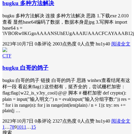
bugku 多种方法解决
bugku 多种方法解决 连接 多种方法解决 思路 1.下载exe 2.010
查看 显然base64编码了数据，数据本身是jpg 3.写脚本 import
base64 s =
'iVBORw0KGgoAAAANSUhEUgAAAIUAAACFCAYAAAB12js8
2023年10月7日
0条评论
2003点热度
0人点赞
hu1y40
阅读全文
CTF
bugku 白哥的鸽子
bugku 白哥的鸽子 链接 白哥的鸽子 思路 winhex查看结尾有这
样一段 看起来flag{}这些都有，挺齐全的，尝试栅栏加密：
flag:flag{w22_is_v3ry_cool}@@ 脚本 # 栅栏加密 def crypto():
plain = input("输入明文:") n = eval(input("输入分组字数:")) res =
'' for i in range(n): for j in range(int(len(plain) / n + 1)): try: res +=
plain[j …
2023年10月7日
0条评论
2327点热度
0人点赞
hu1y40
阅读全文
1
…
7
8
9
10
11
…
15
搜索