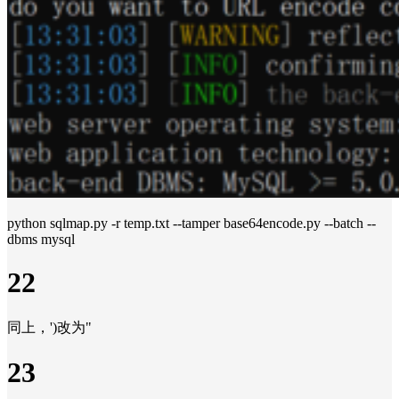
python sqlmap.py -r temp.txt --tamper base64encode.py --batch --
dbms mysql
22
同上，')改为"
23