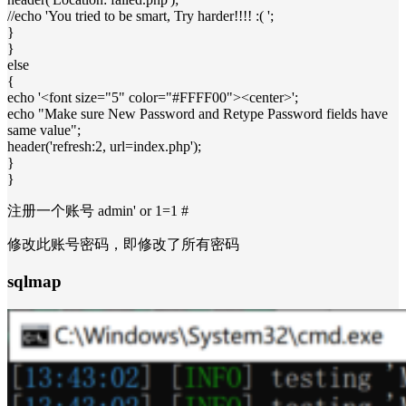
//echo 'You tried to be smart, Try harder!!!! :( ';
}
}
else
{
echo '<font size="5" color="#FFFF00"><center>';
echo "Make sure New Password and Retype Password fields have
same value";
header('refresh:2, url=index.php');
}
}
注册一个账号 admin' or 1=1 #
修改此账号密码，即修改了所有密码
sqlmap