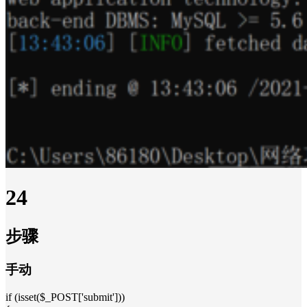
24
步骤
手动
if (isset($_POST['submit']))