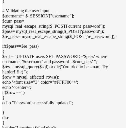
{
# Validating the user input........
$username= $_SESSION["username"];
$curr_pass=
mysql_real_escape_string($_POST['current_password']);
$pass= mysql_real_escape_string($_POST['password']);
$re_pass= mysql_real_escape_string($_POST['re_password']);
if($pass==$re_pass)
{
$sql = "UPDATE users SET PASSWORD='$pass' where
username='$username' and password='$curr_pass' ";
$res = mysql_query($sql) or die('You tried to be smart, Try
harder!!!! :( ');
$row = mysql_affected_rows();
echo '<font size="3" color="#FFFF00">';
echo '<center>';
if($row==1)
{
echo "Password successfully updated";
}
else
{
header('Location: failed.php');