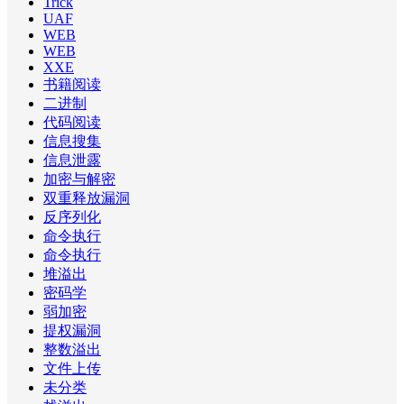
Trick
UAF
WEB
WEB
XXE
书籍阅读
二进制
代码阅读
信息搜集
信息泄露
加密与解密
双重释放漏洞
反序列化
命令执行
命令执行
堆溢出
密码学
弱加密
提权漏洞
整数溢出
文件上传
未分类