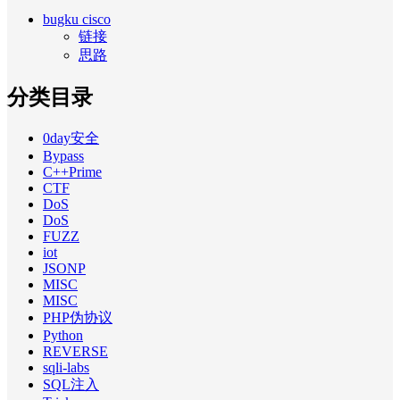
bugku cisco
链接
思路
分类目录
0day安全
Bypass
C++Prime
CTF
DoS
DoS
FUZZ
iot
JSONP
MISC
MISC
PHP伪协议
Python
REVERSE
sqli-labs
SQL注入