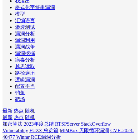
栈溢出
格式化字符串漏洞
模型
汇编语言
渗透测试
漏洞分析
漏洞利用
漏洞战争
漏洞挖掘
病毒分析
越界读取
路径遍历
逻辑漏洞
配置不当
钓鱼
靶场
最新
热点
随机
最新
热点
随机
加密算法
2023年度总结
RTSPServer StackOverflow
Vulnerability
FUZZ 总览篇
MP4Box 无限循环漏洞
CVE-2023-
40477 Winrar RCE漏洞分析