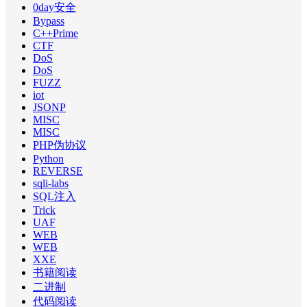
0day安全
Bypass
C++Prime
CTF
DoS
DoS
FUZZ
iot
JSONP
MISC
MISC
PHP伪协议
Python
REVERSE
sqli-labs
SQL注入
Trick
UAF
WEB
WEB
XXE
书籍阅读
二进制
代码阅读