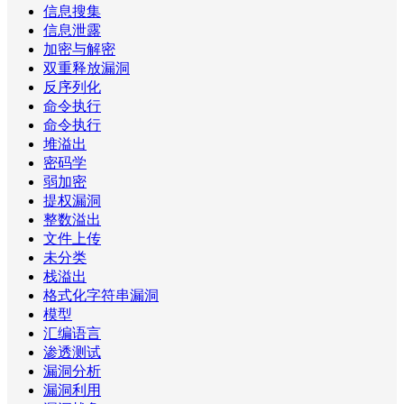
信息搜集
信息泄露
加密与解密
双重释放漏洞
反序列化
命令执行
命令执行
堆溢出
密码学
弱加密
提权漏洞
整数溢出
文件上传
未分类
栈溢出
格式化字符串漏洞
模型
汇编语言
渗透测试
漏洞分析
漏洞利用