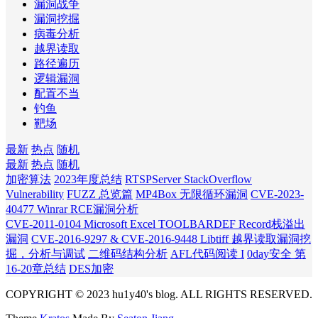
漏洞战争
漏洞挖掘
病毒分析
越界读取
路径遍历
逻辑漏洞
配置不当
钓鱼
靶场
最新
热点
随机
最新
热点
随机
加密算法
2023年度总结
RTSPServer StackOverflow
Vulnerability
FUZZ 总览篇
MP4Box 无限循环漏洞
CVE-2023-
40477 Winrar RCE漏洞分析
CVE-2011-0104 Microsoft Excel TOOLBARDEF Record栈溢出
漏洞
CVE-2016-9297 & CVE-2016-9448 Libtiff 越界读取漏洞挖
掘，分析与调试
二维码结构分析
AFL代码阅读 I
0day安全 第
16-20章总结
DES加密
COPYRIGHT © 2023 hu1y40's blog. ALL RIGHTS RESERVED.