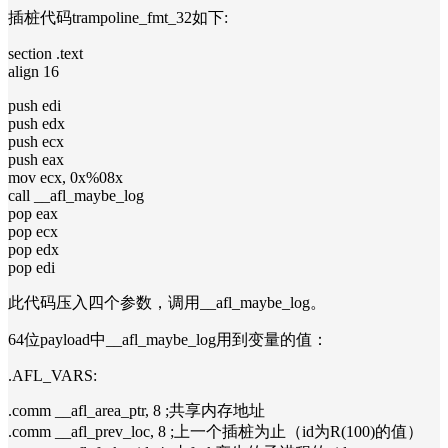
插桩代码trampoline_fmt_32如下:
section .text
align 16
push edi
push edx
push ecx
push eax
mov ecx, 0x%08x
call __afl_maybe_log
pop eax
pop ecx
pop edx
pop edi
此代码压入四个参数，调用__afl_maybe_log。
64位payload中__afl_maybe_log用到变量的值：
.AFL_VARS:
.comm __afl_area_ptr, 8 ;共享内存地址
.comm __afl_prev_loc, 8 ;上一个插桩为止（id为R(100)的值）