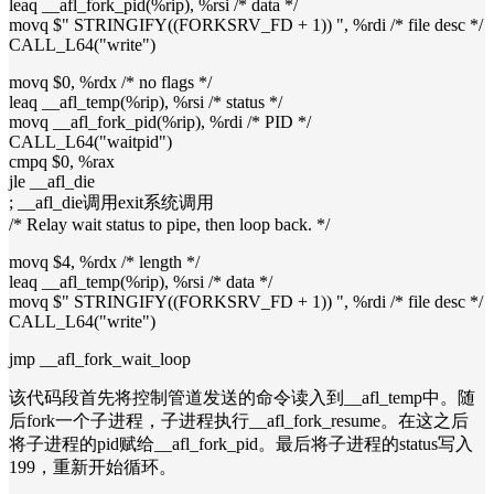
leaq __afl_fork_pid(%rip), %rsi /* data */
movq $" STRINGIFY((FORKSRV_FD + 1)) ", %rdi /* file desc */
CALL_L64("write")
movq $0, %rdx /* no flags */
leaq __afl_temp(%rip), %rsi /* status */
movq __afl_fork_pid(%rip), %rdi /* PID */
CALL_L64("waitpid")
cmpq $0, %rax
jle __afl_die
; __afl_die调用exit系统调用
/* Relay wait status to pipe, then loop back. */
movq $4, %rdx /* length */
leaq __afl_temp(%rip), %rsi /* data */
movq $" STRINGIFY((FORKSRV_FD + 1)) ", %rdi /* file desc */
CALL_L64("write")
jmp __afl_fork_wait_loop
该代码段首先将控制管道发送的命令读入到__afl_temp中。随
后fork一个子进程，子进程执行__afl_fork_resume。在这之后
将子进程的pid赋给__afl_fork_pid。最后将子进程的status写入
199，重新开始循环。