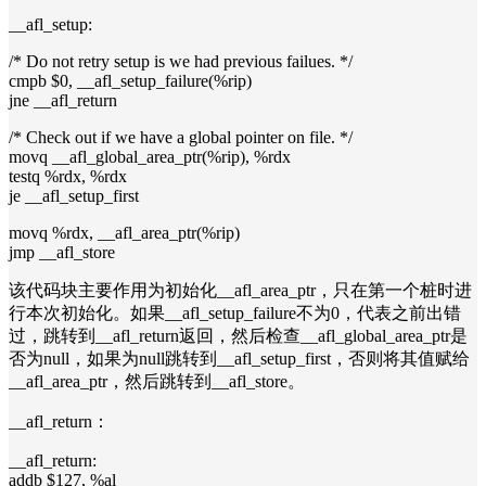
__afl_setup:
/* Do not retry setup is we had previous failues. */
cmpb $0, __afl_setup_failure(%rip)
jne __afl_return
/* Check out if we have a global pointer on file. */
movq __afl_global_area_ptr(%rip), %rdx
testq %rdx, %rdx
je __afl_setup_first
movq %rdx, __afl_area_ptr(%rip)
jmp __afl_store
该代码块主要作用为初始化__afl_area_ptr，只在第一个桩时进
行本次初始化。如果__afl_setup_failure不为0，代表之前出错
过，跳转到__afl_return返回，然后检查__afl_global_area_ptr是
否为null，如果为null跳转到__afl_setup_first，否则将其值赋给
__afl_area_ptr，然后跳转到__afl_store。
__afl_return：
__afl_return:
addb $127, %al