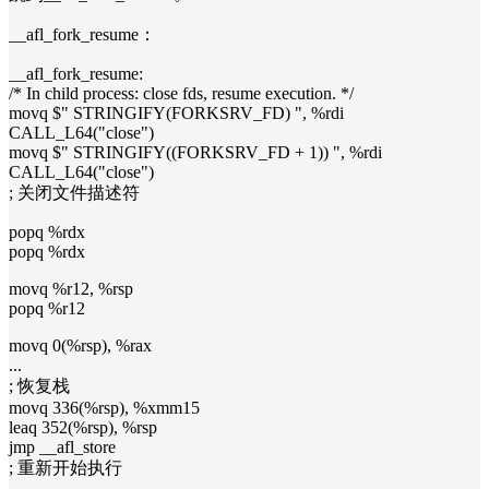
__afl_fork_resume：
__afl_fork_resume:
/* In child process: close fds, resume execution. */
movq $" STRINGIFY(FORKSRV_FD) ", %rdi
CALL_L64("close")
movq $" STRINGIFY((FORKSRV_FD + 1)) ", %rdi
CALL_L64("close")
; 关闭文件描述符
popq %rdx
popq %rdx
movq %r12, %rsp
popq %r12
movq 0(%rsp), %rax
...
; 恢复栈
movq 336(%rsp), %xmm15
leaq 352(%rsp), %rsp
jmp __afl_store
; 重新开始执行