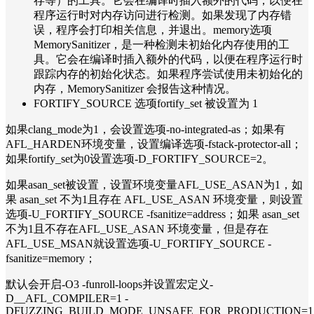
存等）的工具。它会在编译时插入额外的代码，以便在
程序运行时对内存访问进行检测。如果发现了内存错
误，程序会打印相关信息，并退出。memory选项
MemorySanitizer，是一种检测未初始化内存使用的工
具。它会在编译时插入额外的代码，以便在程序运行时
跟踪内存的初始化状态。如果程序尝试使用未初始化的
内存，MemorySanitizer 会报告这种情况。
FORTIFY_SOURCE 选项fortify_set 被设置为 1
如果clang_mode为1，会设置选项-no-integrated-as；如果有
AFL_HARDEN环境变量，设置编译选项-fstack-protector-all；
如果fortify_set为0设置选项-D_FORTIFY_SOURCE=2。
如果asan_set被设置，设置环境变量AFL_USE_ASAN为1，如
果 asan_set 不为1且存在 AFL_USE_ASAN 环境变量，则设置
选项-U_FORTIFY_SOURCE -fsanitize=address；如果 asan_set
不为1且不存在AFL_USE_ASAN 环境变量，但是存在
AFL_USE_MSAN就设置选项-U_FORTIFY_SOURCE -
fsanitize=memory；
默认会开启-O3 -funroll-loops并设置宏定义-
D__AFL_COMPILER=1 -
DFUZZING_BUILD_MODE_UNSAFE_FOR_PRODUCTION=1