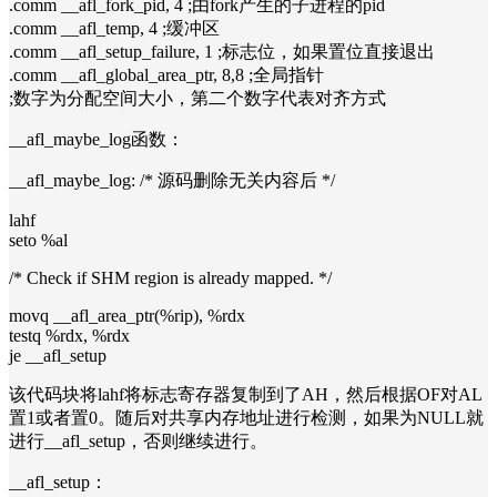
.comm __afl_fork_pid, 4 ;由fork产生的子进程的pid
.comm __afl_temp, 4 ;缓冲区
.comm __afl_setup_failure, 1 ;标志位，如果置位直接退出
.comm __afl_global_area_ptr, 8,8 ;全局指针
;数字为分配空间大小，第二个数字代表对齐方式
__afl_maybe_log函数：
__afl_maybe_log: /* 源码删除无关内容后 */
lahf
seto %al
/* Check if SHM region is already mapped. */
movq __afl_area_ptr(%rip), %rdx
testq %rdx, %rdx
je __afl_setup
该代码块将lahf将标志寄存器复制到了AH，然后根据OF对AL
置1或者置0。随后对共享内存地址进行检测，如果为NULL就
进行__afl_setup，否则继续进行。
__afl_setup：