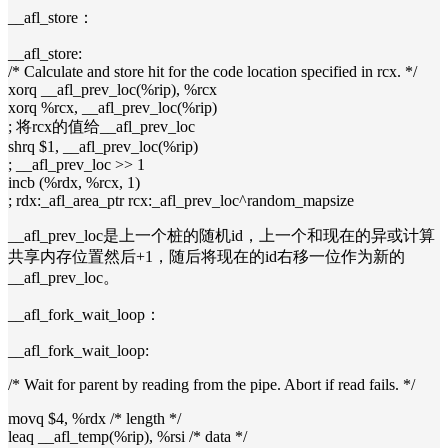
__afl_store：
__afl_store:
/* Calculate and store hit for the code location specified in rcx. */
xorq __afl_prev_loc(%rip), %rcx
xorq %rcx, __afl_prev_loc(%rip)
; 将rcx的值给__afl_prev_loc
shrq $1, __afl_prev_loc(%rip)
; __afl_prev_loc >> 1
incb (%rdx, %rcx, 1)
; rdx:_afl_area_ptr rcx:_afl_prev_loc^random_mapsize
__afl_prev_loc是上一个桩的随机id，上一个和现在的异或计算
共享内存位置然后+1，随后将现在的id右移一位作为新的
__afl_prev_loc。
__afl_fork_wait_loop：
__afl_fork_wait_loop:
/* Wait for parent by reading from the pipe. Abort if read fails. */
movq $4, %rdx /* length */
leaq __afl_temp(%rip), %rsi /* data */