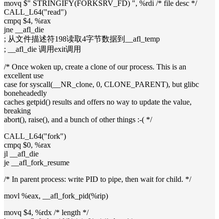
movq $" STRINGIFY(FORKSRV_FD) ", %rdi /* file desc */
CALL_L64("read")
cmpq $4, %rax
jne __afl_die
; 从文件描述符198读取4字节数据到__afl_temp
; __afl_die 调用exit调用
/* Once woken up, create a clone of our process. This is an
excellent use
case for syscall(__NR_clone, 0, CLONE_PARENT), but glibc
boneheadedly
caches getpid() results and offers no way to update the value,
breaking
abort(), raise(), and a bunch of other things :-( */
CALL_L64("fork")
cmpq $0, %rax
jl __afl_die
je __afl_fork_resume
/* In parent process: write PID to pipe, then wait for child. */
movl %eax, __afl_fork_pid(%rip)
movq $4, %rdx /* length */