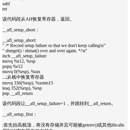
sahf
ret
该代码段从AH恢复寄存器，返回。
__afl_setup_abort：
__afl_setup_abort:
" /* Record setup failure so that we don't keep calling\n"
" shmget() / shmat() over and over again. */\n"
incb __afl_setup_failure
movq %r12, %rsp
popq %r12
movq 0(%rsp), %rax
...;从栈中恢复寄存器
movq 336(%rsp), %xmm15
leaq 352(%rsp), %rsp
jmp __afl_return
该代码段让__afl_setup_failure+1，并跳转到__afl_return。
__afl_setup_first：
;首先抬高栈顶，将没有存储并且可能被getenv()或其他libcalls