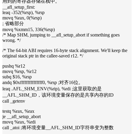
用到的寄存器存储在栈中。
__afl_setup_first:
leaq -352(%rsp), %rsp
movq %rax, 0(%rsp)
; 省略部分
movq %xmm15, 336(%rsp)
/* Map SHM, jumping to __afl_setup_abort if something goes
wrong. */
/* The 64-bit ABI requires 16-byte stack alignment. We'll keep the
original stack ptr in the callee-saved r12. */
pushq %r12
movq %rsp, %r12
subq $16, %rsp
andq $0xfffffffffffffff0, %rsp ;对齐16位。
leaq .AFL_SHM_ENV(%rip), %rdi ;这里获取的是
__AFL_SHM_ID，该环境变量保存的是共享内存的ID
call _getenv
testq %rax, %rax
je __afl_setup_abort
movq %rax, %rdi
call _atoi ;将环境变量__AFL_SHM_ID字符串变为整数