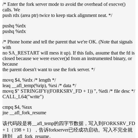
/* Enter the fork server mode to avoid the overhead of execve()
calls. We
push rdx (area ptr) twice to keep stack alignment neat. */
pushq %rdx
pushq %rdx
/* Phone home and tell the parent that we're OK. (Note that signals
with
no SA_RESTART will mess it up). If this fails, assume that the fd is
closed because we were execve()d from an instrumented binary, or
because
the parent doesn't want to use the fork server. */
movq $4, %rdx /* length */
leaq __afl_temp(%rip), %rsi /* data */
movq $" STRINGIFY((FORKSRV_FD + 1)) ", %rdi /* file desc */
CALL_L64("write")
cmpq $4, %rax
jne __afl_fork_resume
该代码段是将__afl_temp的四字节数据，写入到FORKSRV_FD
+ 1（198 + 1），告诉forkserver已经成功启动。写入不完全就
跳到__afl_fork_resume。