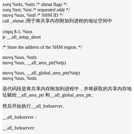
xorq %rdx, %rdx /* shmat flags */
xorq %rsi, %rsi /* requested addr */
movq %rax, %rdi /* SHM ID */
call _shmat ;用于将共享内存附加到进程的地址空间中
cmpq $-1, %rax
je __afl_setup_abort
/* Store the address of the SHM region. */
movq %rax, %rdx
movq %rax, __afl_area_ptr(%rip)
movq %rax, __afl_global_area_ptr(%rip)
movq %rax, %rdx
该代码段是将共享内存附加到进程中，并将获取的共享内存地
址赋给__afl_area_ptr 和__afl_global_area_ptr。
然后开始执行__afl_forkserver。
__afl_forkserver：
__afl_forkserver: