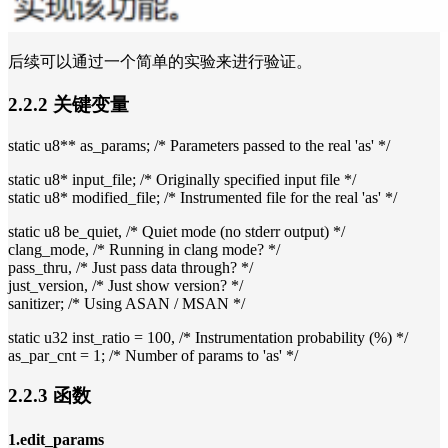
后续可以通过一个简单的实验来进行验证。
2.2.2 关键变量
static u8** as_params; /* Parameters passed to the real 'as' */
static u8* input_file; /* Originally specified input file */
static u8* modified_file; /* Instrumented file for the real 'as' */
static u8 be_quiet, /* Quiet mode (no stderr output) */
clang_mode, /* Running in clang mode? */
pass_thru, /* Just pass data through? */
just_version, /* Just show version? */
sanitizer; /* Using ASAN / MSAN */
static u32 inst_ratio = 100, /* Instrumentation probability (%) */
as_par_cnt = 1; /* Number of params to 'as' */
2.2.3 函数
1.edit_params