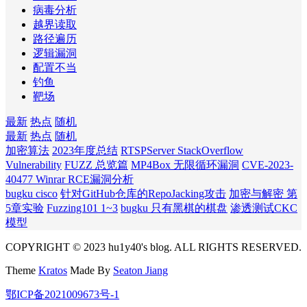
病毒分析
越界读取
路径遍历
逻辑漏洞
配置不当
钓鱼
靶场
最新
热点
随机
最新
热点
随机
加密算法
2023年度总结
RTSPServer StackOverflow
Vulnerability
FUZZ 总览篇
MP4Box 无限循环漏洞
CVE-2023-
40477 Winrar RCE漏洞分析
bugku cisco
针对GitHub仓库的RepoJacking攻击
加密与解密 第
5章实验
Fuzzing101 1~3
bugku 只有黑棋的棋盘
渗透测试CKC
模型
COPYRIGHT © 2023 hu1y40's blog. ALL RIGHTS RESERVED.
Theme
Kratos
Made By
Seaton Jiang
鄂ICP备2021009673号-1