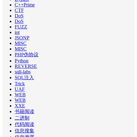
C++Prime
CTF
DoS
DoS
FUZZ
iot
JSONP
MISC
MISC
PHP伪协议
Python
REVERSE
sqli-labs
SQL注入
Trick
UAF
WEB
WEB
XXE
书籍阅读
二进制
代码阅读
信息搜集