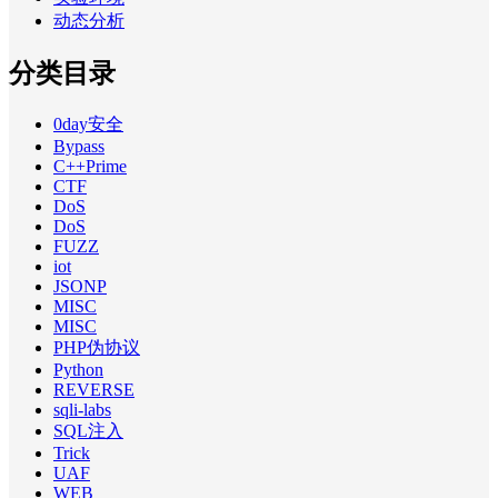
动态分析
分类目录
0day安全
Bypass
C++Prime
CTF
DoS
DoS
FUZZ
iot
JSONP
MISC
MISC
PHP伪协议
Python
REVERSE
sqli-labs
SQL注入
Trick
UAF
WEB