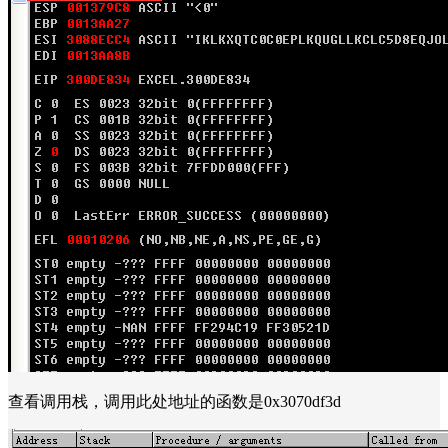
查看调用栈，调用此处地址的函数是0x3070df3d