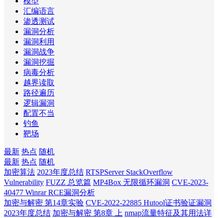
模型
汇编语言
渗透测试
漏洞分析
漏洞利用
漏洞战争
漏洞挖掘
病毒分析
越界读取
路径遍历
逻辑漏洞
配置不当
钓鱼
靶场
最新
热点
随机
最新
热点
随机
加密算法
2023年度总结
RTSPServer StackOverflow
Vulnerability
FUZZ 总览篇
MP4Box 无限循环漏洞
CVE-2023-
40477 Winrar RCE漏洞分析
加密与解密 第14章实验
CVE-2022-22885 Hutool证书验证漏洞
2023年度总结
加密与解密 第8章 上
nmap流量特征及其用法详