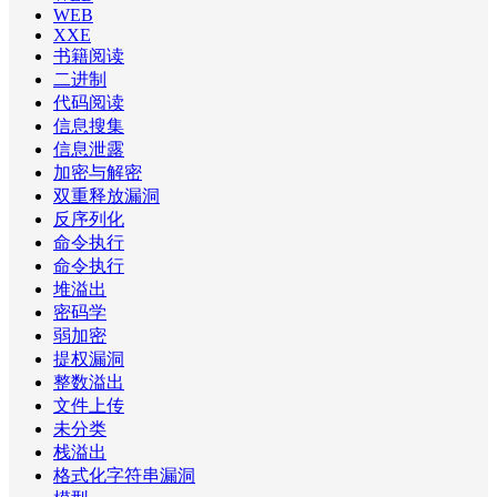
WEB
XXE
书籍阅读
二进制
代码阅读
信息搜集
信息泄露
加密与解密
双重释放漏洞
反序列化
命令执行
命令执行
堆溢出
密码学
弱加密
提权漏洞
整数溢出
文件上传
未分类
栈溢出
格式化字符串漏洞