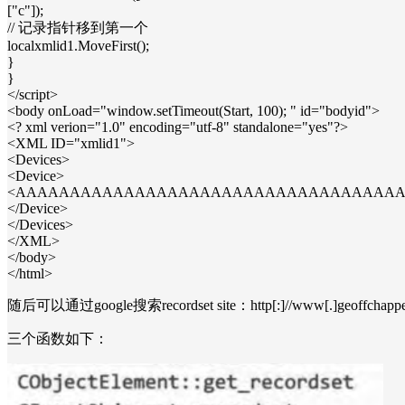
["c"]);
// 记录指针移到第一个
localxmlid1.MoveFirst();
}
}
</script>
<body onLoad="window.setTimeout(Start, 100); " id="bodyid">
<? xml verion="1.0" encoding="utf-8" standalone="yes"?>
<XML ID="xmlid1">
<Devices>
<Device>
<AAAAAAAAAAAAAAAAAAAAAAAAAAAAAAAAAAAA
</Device>
</Devices>
</XML>
</body>
</html>
随后可以通过google搜索recordset site：http[:]//www[.]geoffcha
三个函数如下：