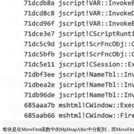
堆块是在MoveFirst函数中的MpHeapAlloc中分配到，而MoveFirst