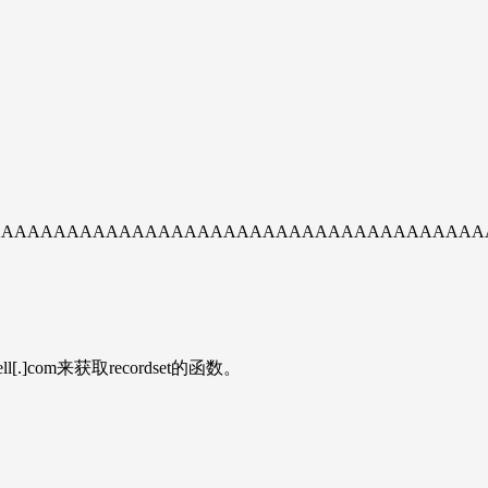
AAAAAAAAAAAAAAAAAAAAAAAAAAAAAAAAAAAAAA
ppell[.]com来获取recordset的函数。