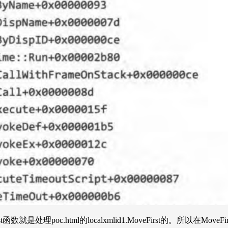
函数就是处理poc.html的localxmlid1.MoveFirst的。所以在Mov