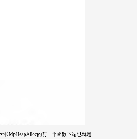
eFirst和MpHeapAlloc的前一个函数下端也就是