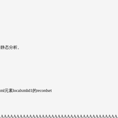
行静态分析。
获得xml元素localxmlid1的recordset
AAAAAAAAAAAAAAAAAAAAAAAAAAAAAAAAAAAAAAAAA