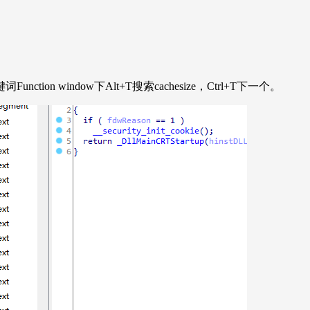
n window下Alt+T搜索cachesize，Ctrl+T下一个。