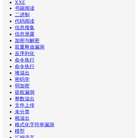
XXE
书籍阅读
二进制
代码阅读
信息搜集
信息泄露
加密与解密
双重释放漏洞
反序列化
命令执行
命令执行
堆溢出
密码学
弱加密
提权漏洞
整数溢出
文件上传
未分类
栈溢出
格式化字符串漏洞
模型
汇编语言