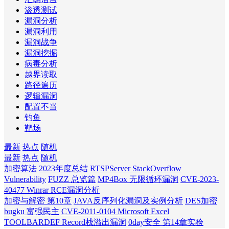
渗透测试
漏洞分析
漏洞利用
漏洞战争
漏洞挖掘
病毒分析
越界读取
路径遍历
逻辑漏洞
配置不当
钓鱼
靶场
最新
热点
随机
最新
热点
随机
加密算法
2023年度总结
RTSPServer StackOverflow
Vulnerability
FUZZ 总览篇
MP4Box 无限循环漏洞
CVE-2023-
40477 Winrar RCE漏洞分析
加密与解密 第10章
JAVA反序列化漏洞及实例分析
DES加密
bugku 富强民主
CVE-2011-0104 Microsoft Excel
TOOLBARDEF Record栈溢出漏洞
0day安全 第14章实验