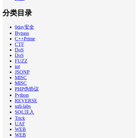
分类目录
0day安全
Bypass
C++Prime
CTF
DoS
DoS
FUZZ
iot
JSONP
MISC
MISC
PHP伪协议
Python
REVERSE
sqli-labs
SQL注入
Trick
UAF
WEB
WEB