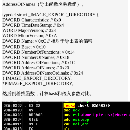
AddressOfNames（导出函数名称数组）。
typedef struct _IMAGE_EXPORT_DIRECTORY {
DWORD Characteristics; // 0x0
DWORD TimeDateStamp; // 0x4
WORD MajorVersion; // 0x8
WORD MinorVersion; // 0xA
DWORD Name; // 0xC // 相对于导出表的偏移
DWORD Base; // 0x10
DWORD NumberOfFunctions; // 0x14
DWORD NumberOfNames; // 0x18
DWORD AddressOfFunctions; // 0x1C
DWORD AddressOfNames; // 0x20
DWORD AddressOfNameOrdinals; // 0x24
} IMAGE_EXPORT_DIRECTORY,
*PIMAGE_EXPORT_DIRECTORY;
然后倒着找函数，计算hash和传入参数对比。