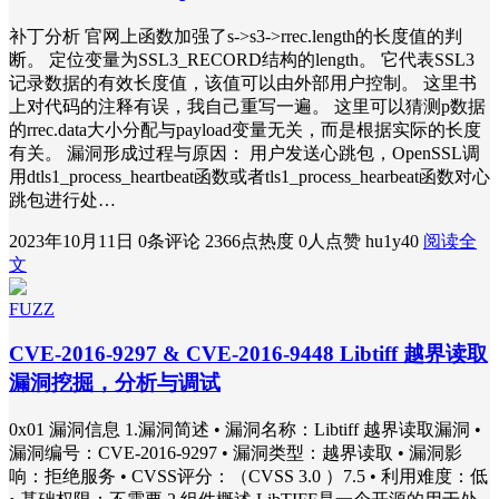
补丁分析 官网上函数加强了s->s3->rrec.length的长度值的判
断。 定位变量为SSL3_RECORD结构的length。 它代表SSL3
记录数据的有效长度值，该值可以由外部用户控制。 这里书
上对代码的注释有误，我自己重写一遍。 这里可以猜测p数据
的rrec.data大小分配与payload变量无关，而是根据实际的长度
有关。 漏洞形成过程与原因： 用户发送心跳包，OpenSSL调
用dtls1_process_heartbeat函数或者tls1_process_hearbeat函数对心
跳包进行处…
2023年10月11日
0条评论
2366点热度
0人点赞
hu1y40
阅读全
文
FUZZ
CVE-2016-9297 & CVE-2016-9448 Libtiff 越界读取
漏洞挖掘，分析与调试
0x01 漏洞信息 1.漏洞简述 • 漏洞名称：Libtiff 越界读取漏洞 •
漏洞编号：CVE-2016-9297 • 漏洞类型：越界读取 • 漏洞影
响：拒绝服务 • CVSS评分：（CVSS 3.0 ）7.5 • 利用难度：低