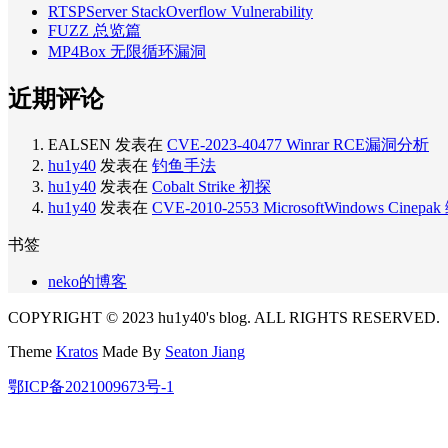
RTSPServer StackOverflow Vulnerability
FUZZ 总览篇
MP4Box 无限循环漏洞
近期评论
EALSEN
发表在
CVE-2023-40477 Winrar RCE漏洞分析
hu1y40
发表在
钓鱼手法
hu1y40
发表在
Cobalt Strike 初探
hu1y40
发表在
CVE-2010-2553 MicrosoftWindows C
书签
neko的博客
COPYRIGHT © 2023 hu1y40's blog. ALL RIGHTS RESERVED.
Theme
Kratos
Made By
Seaton Jiang
鄂ICP备2021009673号-1