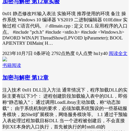
加密与解密 第12章实验
0x01 静态修改PE输入表法 实验环境 推荐使用的环境 备注 操
作系统 Windows 10 编译器 VS2019 二进制编辑器 010Editor 实
验过程 C语言代码。 // dllmain.cpp : 定义 DLL 应用程序的入口
点。 #include "pch.h" #include <stdio.h> #include <Windows.h>
DWORD WINAPI ThreadShow(LPVOID lpParameter); BOOL
APIENTRY DllMain( H…
2023年10月7日
0条评论
2792点热度
0人点赞
hu1y40
阅读全文
书籍阅读
加密与解密 第12章
注入技术 0x01 DLL注入方法 通常情况下，程序加载DLL的实
际主要有以下3个： 进程创建阶段加载输入表中的DLL，即俗
称“静态输入”； 通过调用LoadLibray主动加载，称“动态加
载”； 由于系统机制的要求，必须加载系统预设的一些基础服
务模块，如Shell扩展模块，网络服务模块等。 1.1 通过干预输
入表处理过程加载目标DLL 当一个进程被创建后，不会直接
到EXE本身的入口执行，首先被执行的时ntdll.dll的