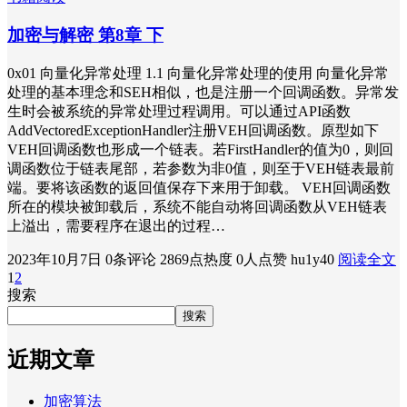
加密与解密 第8章 下
0x01 向量化异常处理 1.1 向量化异常处理的使用 向量化异常
处理的基本理念和SEH相似，也是注册一个回调函数。异常发
生时会被系统的异常处理过程调用。可以通过API函数
AddVectoredExceptionHandler注册VEH回调函数。原型如下
VEH回调函数也形成一个链表。若FirstHandler的值为0，则回
调函数位于链表尾部，若参数为非0值，则至于VEH链表最前
端。要将该函数的返回值保存下来用于卸载。 VEH回调函数
所在的模块被卸载后，系统不能自动将回调函数从VEH链表
上溢出，需要程序在退出的过程…
2023年10月7日
0条评论
2869点热度
0人点赞
hu1y40
阅读全文
1
2
搜索
搜索
近期文章
加密算法