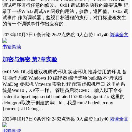
调试程序进行任意的修改。 0x01 调试相关函数的简要说明 记
录了一些Win32调试API函数的用法，参数，返回值。 0x02 调
试事件 作为调试器，监视目标进程的执行，对目标进程发生
的每一个调试事件作出应有的…
2023年10月7日
0条评论
2622点热度
0人点赞
hu1y40
阅读全文
书籍阅读
加密与解密 第7章实验
0x01 WinDbg搭建双机调试环境 实验环境 推荐使用的环境 备
注 操作系统 Windows 10 编译器 编译选项 build版本 调试器
WinDbg 虚拟机 Vmware 实验过程 配置虚拟机串口 这里的系
统是Win10，XP不一样。 管理员启动CMD，输入以下命令
bcdedit /dbgsettings serial baudrate:115200 debugport:2 // 这里的
debugport取决于创建的串口id，我是com2 bcdedit /copy
{current} /d Debug…
2023年10月7日
0条评论
2462点热度
0人点赞
hu1y40
阅读全文
书籍阅读